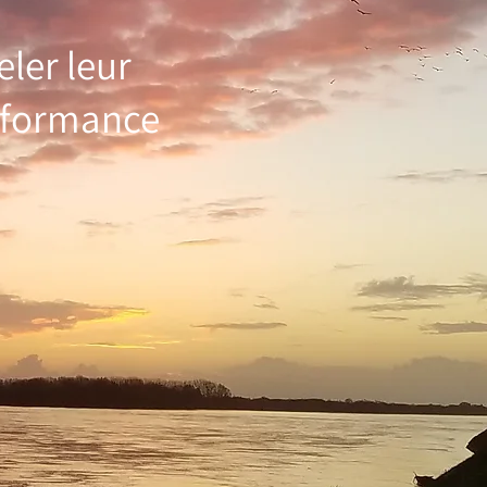
eler leur
erformance