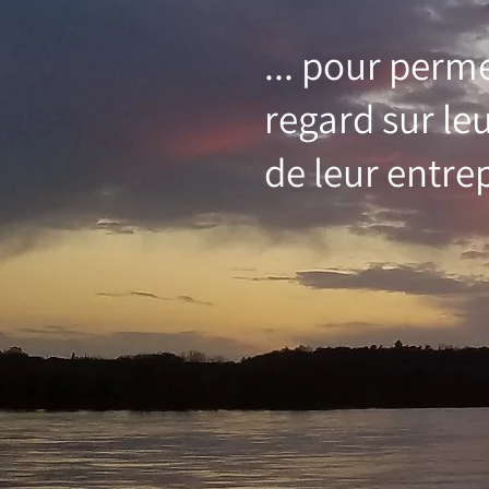
... pour perm
regard sur le
de leur entrep